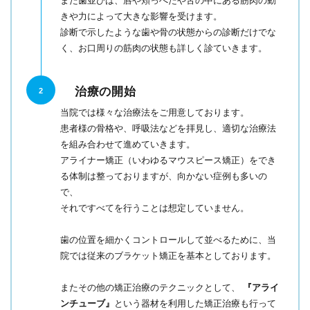
また歯並びは、唇や頬っぺたや舌の中にある筋肉の動
きや力によって大きな影響を受けます。
診断で示したような歯や骨の状態からの診断だけでな
く、お口周りの筋肉の状態も詳しく診ていきます。
治療の開始
2
当院では様々な治療法をご用意しております。
患者様の骨格や、呼吸法などを拝見し、適切な治療法
を組み合わせて進めていきます。
アライナー矯正（いわゆるマウスピース矯正）をでき
る体制は整っておりますが、向かない症例も多いの
で、
それですべてを行うことは想定していません。
歯の位置を細かくコントロールして並べるために、当
院では従来のブラケット矯正を基本としております。
またその他の矯正治療のテクニックとして、
『アライ
ンチューブ』
という器材を利用した矯正治療も行って